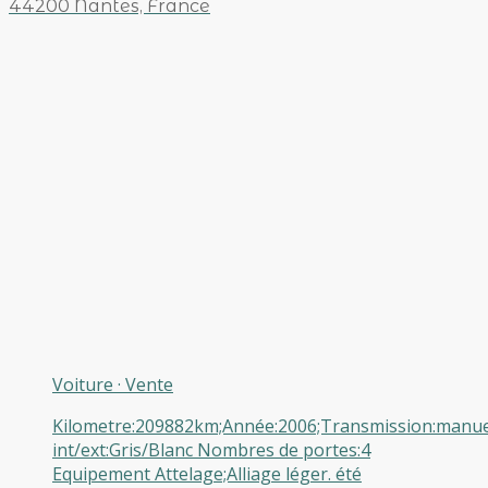
44200 Nantes, France
Voiture
·
Vente
Kilometre:209882km;Année:2006;Transmission:manuel
int/ext:Gris/Blanc Nombres de portes:4
Equipement Attelage;Alliage léger. été