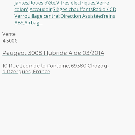
jantes;Roues d’été;Vitres électriques;Verre
coloré;Accoudoir;Sièges chauffantsRadio / CD
Verrouillage central;Direction Assistée;freins
ABS;Airbag ..
Vente
4 500€
Peugeot 3008 Hybride 4 de 03/2014
10 Rue Jean de la Fontaine, 69380 Chazay-
d'Azergues, France