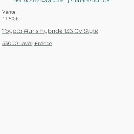
09/10/2012, 49200kms . Je termine ma LOA ..
Vente
11 500€
Toyota Auris hybride 136 CV Style
53000 Laval, France