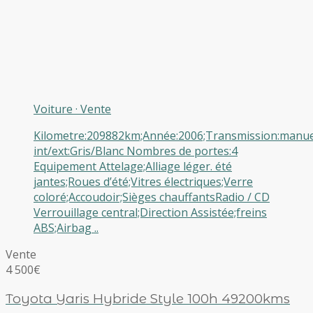
Voiture
·
Vente
Kilometre:209882km;Année:2006;Transmission:manuel
int/ext:Gris/Blanc Nombres de portes:4
Equipement Attelage;Alliage léger. été
jantes;Roues d’été;Vitres électriques;Verre
coloré;Accoudoir;Sièges chauffantsRadio / CD
Verrouillage central;Direction Assistée;freins
ABS;Airbag ..
Vente
4 500€
Toyota Yaris Hybride Style 100h 49200kms