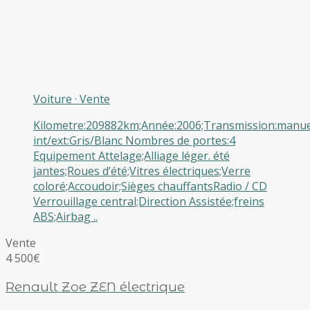
Voiture
·
Vente
Kilometre:209882km;Année:2006;Transmission:manuel
int/ext:Gris/Blanc Nombres de portes:4
Equipement Attelage;Alliage léger. été
jantes;Roues d’été;Vitres électriques;Verre
coloré;Accoudoir;Sièges chauffantsRadio / CD
Verrouillage central;Direction Assistée;freins
ABS;Airbag ..
Vente
4 500€
Renault Zoe ZEN électrique