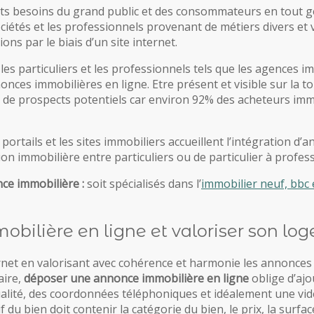
ts besoins du grand public et des consommateurs en tout ge
ciétés et les professionnels provenant de métiers divers et v
ons par le biais d’un site internet.
les particuliers et les professionnels tels que les agences 
nonces immobilières en ligne. Etre présent et visible sur la
 de prospects potentiels car environ 92% des acheteurs immo
portails et les sites immobiliers accueillent l’intégration d
ion immobilière entre particuliers ou de particulier à profes
e immobilière :
soit spécialisés dans l’
immobilier neuf, bbc 
ilière en ligne et valoriser son lo
nternet en valorisant avec cohérence et harmonie les annonces 
aire,
déposer une annonce immobilière en ligne
oblige d’ajo
ualité, des coordonnées téléphoniques et idéalement une vid
if du bien doit contenir la catégorie du bien, le prix, la sur