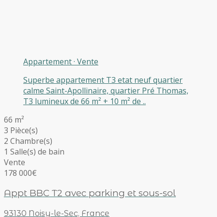
Appartement
·
Vente
Superbe appartement T3 etat neuf quartier
calme Saint-Apollinaire, quartier Pré Thomas,
T3 lumineux de 66 m² + 10 m² de ..
66 m²
3 Pièce(s)
2 Chambre(s)
1 Salle(s) de bain
Vente
178 000€
Appt BBC T2 avec parking et sous-sol
93130 Noisy-le-Sec, France