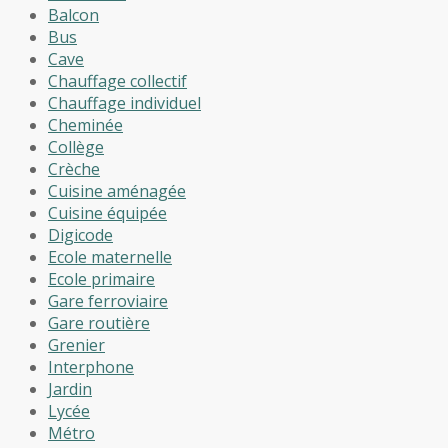
Balcon
Bus
Cave
Chauffage collectif
Chauffage individuel
Cheminée
Collège
Crèche
Cuisine aménagée
Cuisine équipée
Digicode
Ecole maternelle
Ecole primaire
Gare ferroviaire
Gare routière
Grenier
Interphone
Jardin
Lycée
Métro