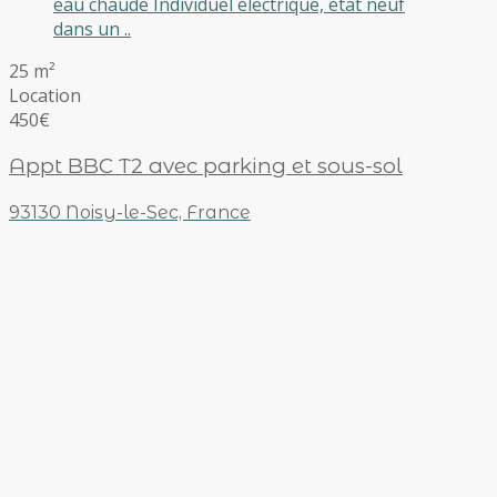
eau chaude Individuel électrique, état neuf
dans un ..
25 m²
Location
450€
Appt BBC T2 avec parking et sous-sol
93130 Noisy-le-Sec, France