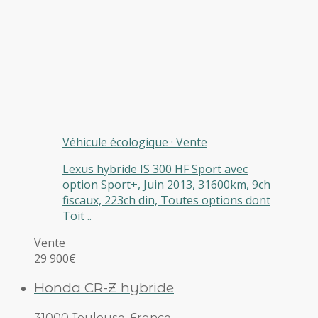
Véhicule écologique
·
Vente
Lexus hybride IS 300 HF Sport avec
option Sport+, Juin 2013, 31600km, 9ch
fiscaux, 223ch din, Toutes options dont
Toit ..
Vente
29 900€
Honda CR-Z hybride
31000 Toulouse, France