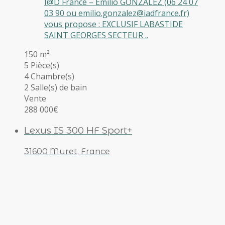
I@D France – Emilio GONZALEZ (06 24 07
03 90 ou emilio.gonzalez@iadfrance.fr)
vous propose : EXCLUSIF LABASTIDE
SAINT GEORGES SECTEUR ..
150 m²
5 Pièce(s)
4 Chambre(s)
2 Salle(s) de bain
Vente
288 000€
Lexus IS 300 HF Sport+
31600 Muret, France